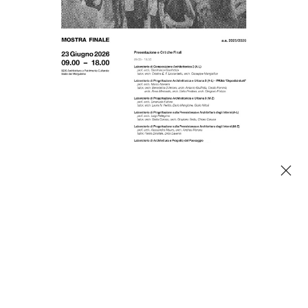
Claudio Inserra, participa como “Visiting Critic” de
bancas na Escola de Arquitetura de Siracusa
SAIBA MAIS