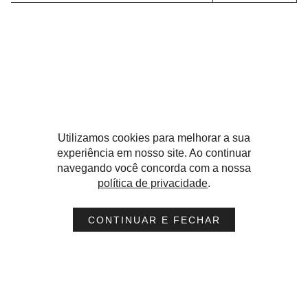
FALE CONOSCO
kv@kvarch.com
NOVAS PARCERIAS
novos.negocios@kvarch.com
IMPRENSA
imprensa@kvarch.com
RECURSOS HUMANOS
gente@kvarch.com
Utilizamos cookies para melhorar a sua
experiência em nosso site. Ao continuar
navegando você concorda com a nossa
política de privacidade
.
PROJETOS
CONTINUAR E FECHAR
VER MAIS