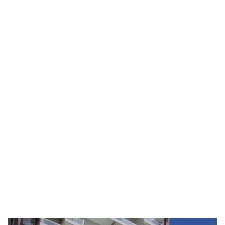
varandas das unidades.
Um elaborado jogo de encaixes, com disposição alternada
das unidades em cada torre, permitiu que todos os
apartamentos tenham sala de estar e varanda com pé-
direito duplo. Além de criar espaços amplos, essa solução
gerou uma identidade visual que se tornou marca
registrada deste edifício de alto padrão.
Projetado em uma época em que o mercado de alto
padrão ainda era dominado por edifícios “neoclássicos”, o
Duo Alto de Pinheiros rompeu paradigmas ao propor uma
linguagem contemporânea.