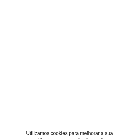
RESIDENCIAL
Duo Alto de Pinheiros
PROJETOS
SOBRE
PUBLICAÇÕES
CARREIRA
CONTATO
Utilizamos cookies para melhorar a sua